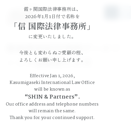
霞ヶ関国際法律事務所は、
JP
EN
2026年1月1日付で名称を
「信 国際法律事務所」
に変更いたしました。
借地借家紛争事例データフ
今後とも変わらぬご愛顧の程、
ァイル追録第１５号
よろしくお願い申し上げます。
Effective Jan 1, 2026,
Kasumigaseki International Law Office
will be known as
“SHIN & Partners”.
Our office address and telephone numbers
will remain the same.
Thank you for your continued support.