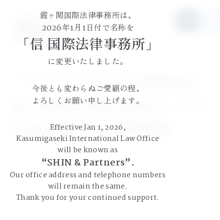
霞ヶ関国際法律事務所は、
JP
EN
2026年1月1日付で名称を
「信 国際法律事務所」
に変更いたしました。
「アジアにおける事業再生
今後とも変わらぬご愛顧の程、
及び倒産手続(2020)」の日
よろしくお願い申し上げます。
本法の項目を共同執筆
Effective Jan 1, 2026,
Kasumigaseki International Law Office
will be known as
“SHIN & Partners”.
Our office address and telephone numbers
will remain the same.
Thank you for your continued support.