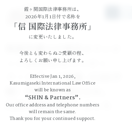
霞ヶ関国際法律事務所は、
JP
EN
2026年1月1日付で名称を
「信 国際法律事務所」
に変更いたしました。
阿部弁護士が東京オリンピ
今後とも変わらぬご愛顧の程、
ック2020のオリンピッ
よろしくお願い申し上げます。
ク・スポーツ仲裁（CAS手
Effective Jan 1, 2026,
Kasumigaseki International Law Office
続）代理人に選任され、
will be known as
“SHIN & Partners”.
CAS手続を遂行しました
Our office address and telephone numbers
will remain the same.
Thank you for your continued support.