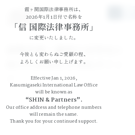
霞ヶ関国際法律事務所は、
JP
EN
2026年1月1日付で名称を
「信 国際法律事務所」
に変更いたしました。
国際仲裁・調停の活性化に
今後とも変わらぬご愛顧の程、
向けた法改正と対応ポイン
よろしくお願い申し上げます。
ト
Effective Jan 1, 2026,
Kasumigaseki International Law Office
will be known as
“SHIN & Partners”.
Our office address and telephone numbers
will remain the same.
Thank you for your continued support.